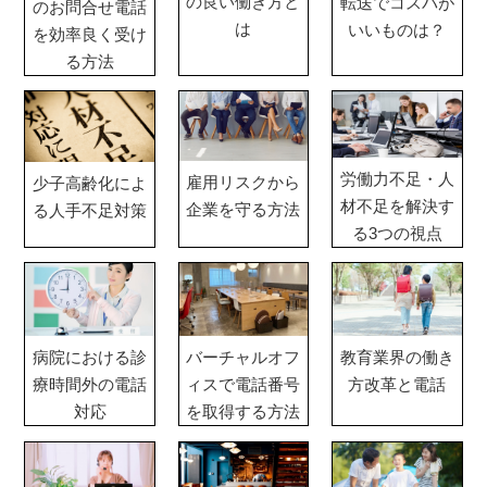
の良い働き方と
転送でコスパが
のお問合せ電話
は
いいものは？
を効率良く受け
る方法
労働力不足・人
雇用リスクから
少子高齢化によ
材不足を解決す
企業を守る方法
る人手不足対策
る3つの視点
病院における診
バーチャルオフ
教育業界の働き
療時間外の電話
ィスで電話番号
方改革と電話
対応
を取得する方法