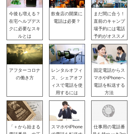
今後も増える？
飲食店の開業に
まだ間に合う！
在宅ヘルプデス
電話は必要？
直前のキャンプ
クに必要なスキ
場予約には電話
ルとは
予約がオススメ
アフターコロナ
レンタルオフィ
固定電話からス
の働き方
ス、シェアオフ
マホやiPhoneへ
ィスで電話を使
電話を転送する
用するには
方法
「＋から始まる
スマホやiPhone
仕事用の電話番