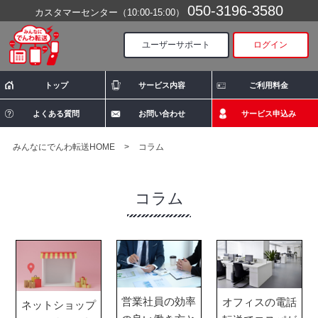
050-3196-3580
カスタマーセンター（10:00-15:00）
ユーザーサポート
ログイン
トップ
サービス内容
ご利用料金
よくある質問
お問い合わせ
サービス申込み
みんなにでんわ転送HOME
>
コラム
コラム
営業社員の効率
オフィスの電話
ネットショップ