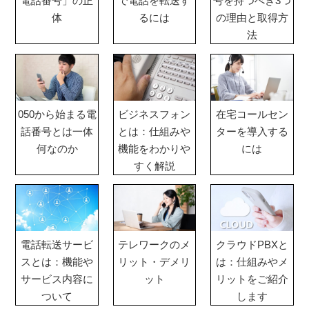
電話番号」の正
で電話を転送す
号を持つべき3つ
体
るには
の理由と取得方
法
050から始まる電
ビジネスフォン
在宅コールセン
話番号とは一体
とは：仕組みや
ターを導入する
何なのか
機能をわかりや
には
すく解説
電話転送サービ
テレワークのメ
クラウドPBXと
スとは：機能や
リット・デメリ
は：仕組みやメ
サービス内容に
ット
リットをご紹介
ついて
します