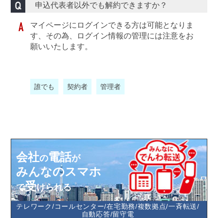
申込代表者以外でも解約できますか？
マイページにログインできる方は可能となりま
す、その為、ログイン情報の管理には注意をお
願いいたします。
誰でも
契約者
管理者
会社
電話
の
が
みんなのスマホ
受
で
けられる
テレワーク/コールセンター/在宅勤務/複数拠点/一斉転送/
自動応答/留守電